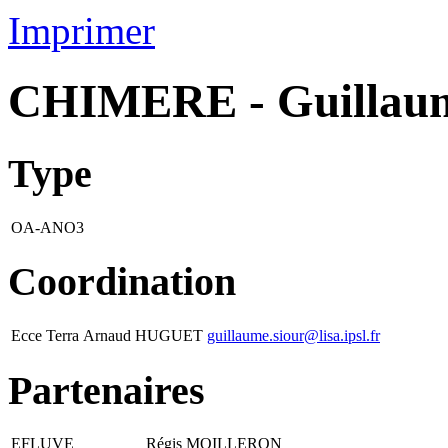
Imprimer
CHIMERE - Guillau
Type
OA-ANO3
Coordination
Ecce Terra
Arnaud HUGUET
guillaume.siour@lisa.ipsl.fr
Partenaires
EFLUVE
Régis MOILLERON