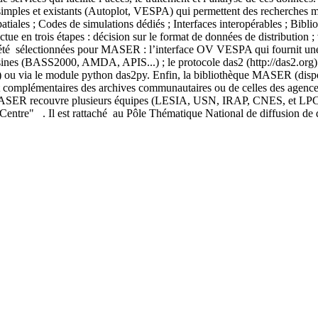
simples et existants (Autoplot, VESPA) qui permettent des recherches mul
spatiales ; Codes de simulations dédiés ; Interfaces interopérables ; Bi
 en trois étapes : décision sur le format de données de distribution ; 
t été sélectionnées pour MASER : l’interface OV VESPA qui fournit une i
isines (BASS2000, AMDA, APIS...) ; le protocole das2 (http://das2.org) 
rg) ou via le module python das2py. Enfin, la bibliothèque MASER (dispo
complémentaires des archives communautaires ou de celles des agences s
ice MASER recouvre plusieurs équipes (LESIA, USN, IRAP, CNES, et LP
Centre" . Il est rattaché au Pôle Thématique National de diffusion de