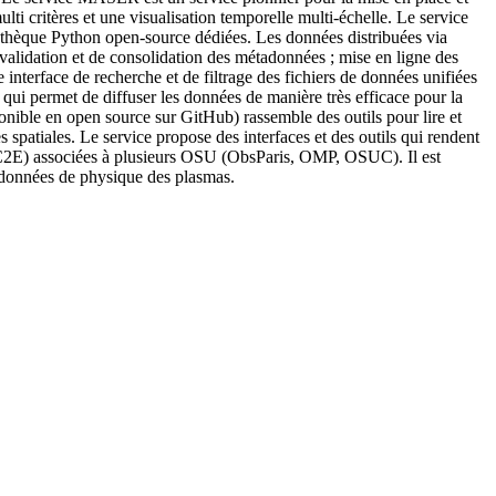
ti critères et une visualisation temporelle multi-échelle. Le service
bliothèque Python open-source dédiées. Les données distribuées via
validation et de consolidation des métadonnées ; mise en ligne des
nterface de recherche et de filtrage des fichiers de données unifiées
qui permet de diffuser les données de manière très efficace pour la
nible en open source sur GitHub) rassemble des outils pour lire et
patiales. Le service propose des interfaces et des outils qui rendent
C2E) associées à plusieurs OSU (ObsParis, OMP, OSUC). Il est
 données de physique des plasmas.