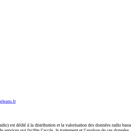
rleans.fr
 est dédié à la distribution et la valorisation des données radio bass
ervices qui facilite l’accès, le traitement et l’analyse de ces données