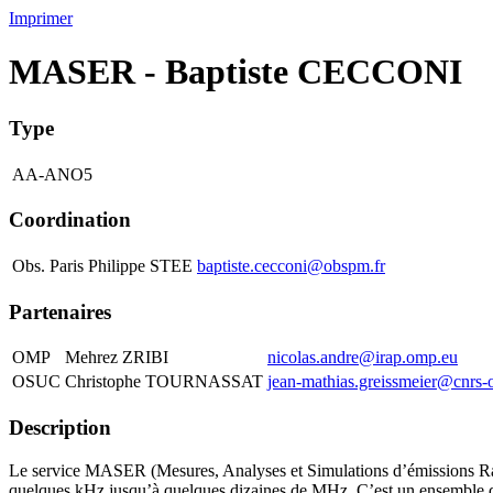
Imprimer
MASER - Baptiste CECCONI
Type
AA-ANO5
Coordination
Obs. Paris
Philippe STEE
baptiste.cecconi@obspm.fr
Partenaires
OMP
Mehrez ZRIBI
nicolas.andre@irap.omp.eu
OSUC
Christophe TOURNASSAT
jean-mathias.greissmeier@cnrs-o
Description
Le service MASER (Mesures, Analyses et Simulations d’émissions Radio)
quelques kHz jusqu’à quelques dizaines de MHz. C’est un ensemble de s