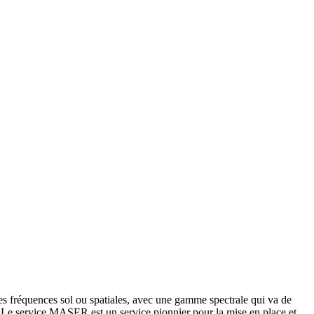
es fréquences sol ou spatiales, avec une gamme spectrale qui va de
. Le service MASER est un service pionnier pour la mise en place et